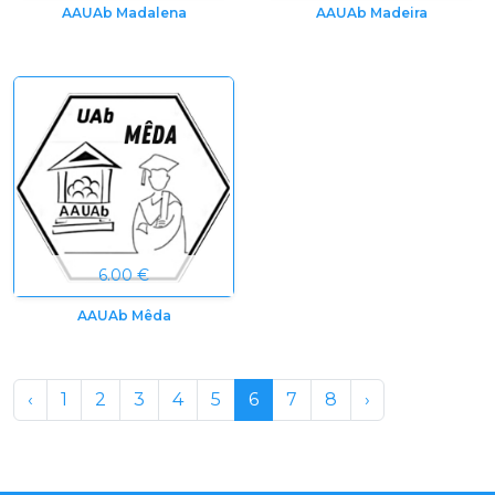
AAUAb Madalena
AAUAb Madeira
6.00 €
AAUAb Mêda
‹
1
2
3
4
5
6
7
8
›