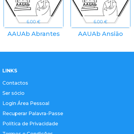
6.00 €
6.00 €
AAUAb Abrantes
AAUAb Ansião
LINKS
Contactos
Ser sócio
Login Área Pessoal
Recuperar Palavra-Passe
Política de Privacidade
Termos e Condições