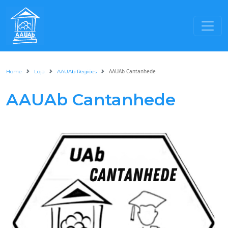
AAUAb Cantanhede
Home
Loja
AAUAb Regiões
AAUAb Cantanhede