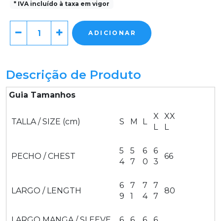
* IVA incluído à taxa em vigor
ADICIONAR
Descrição de Produto
Guia Tamanhos
X
XX
TALLA / SIZE (cm)
S
M
L
L
L
5
5
6
6
PECHO / CHEST
66
4
7
0
3
6
7
7
7
LARGO / LENGTH
80
9
1
4
7
LARGO MANGA / SLEEVE
6
6
6
6