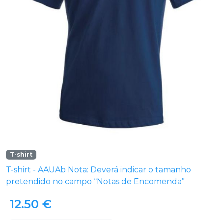
T-shirt
T-shirt - AAUAb Nota: Deverá indicar o tamanho
pretendido no campo “Notas de Encomenda”
12.50 €