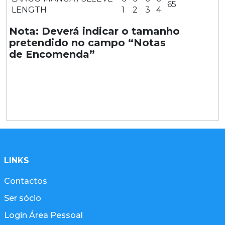
65
LENGTH
1
2
3
4
Nota: Deverá indicar o tamanho
pretendido no campo “Notas
de Encomenda”
LINKS
Contactos
Ser sócio
Login Área Pessoal