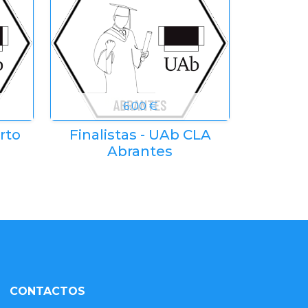
6.00 €
rto
Finalistas - UAb CLA
Abrantes
CONTACTOS