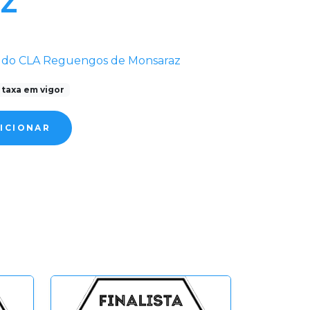
z
b do CLA Reguengos de Monsaraz
à taxa em vigor
ICIONAR