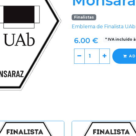
Monsara
Finalistas
Emblema de Finalista UA
6.00 €
* IVA incluído 
AD