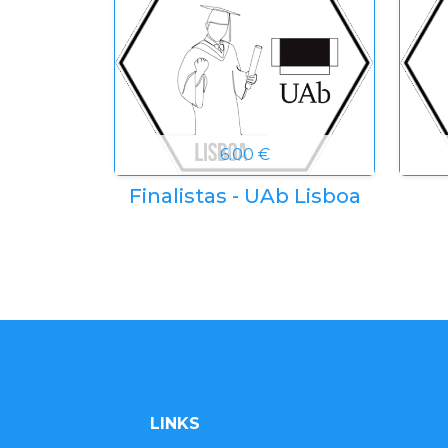
6.00 €
Finalistas - UAb Lisboa
LINKS