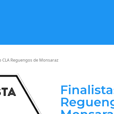
UAb CLA Reguengos de Monsaraz
Finalist
Regueng