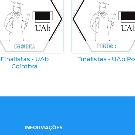
6.00 €
6.00 €
Finalistas - UAb
Finalistas - UAb Po
Coimbra
INFORMAÇÕES