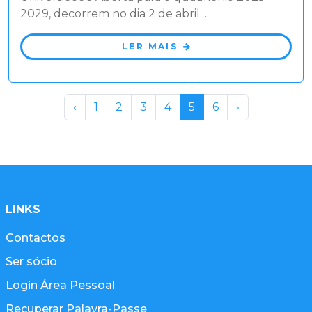
2029, decorrem no dia 2 de abril. ...
LER MAIS
‹
1
2
3
4
5
6
›
LINKS
Contactos
Ser sócio
Login Área Pessoal
Recuperar Palavra-Passe