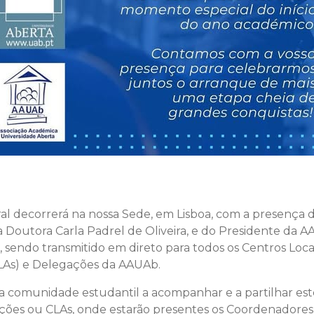
 decorrerá na nossa Sede, em Lisboa, com a presença 
ra Doutora Carla Padrel de Oliveira, e do Presidente da 
, sendo transmitido em direto para todos os Centros Loca
As) e Delegações da AAUAb.
a comunidade estudantil a acompanhar e a partilhar e
ções ou CLAs, onde estarão presentes os Coordenadores