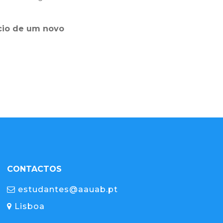
ício de um novo
CONTACTOS
estudantes@aauab.pt
Lisboa