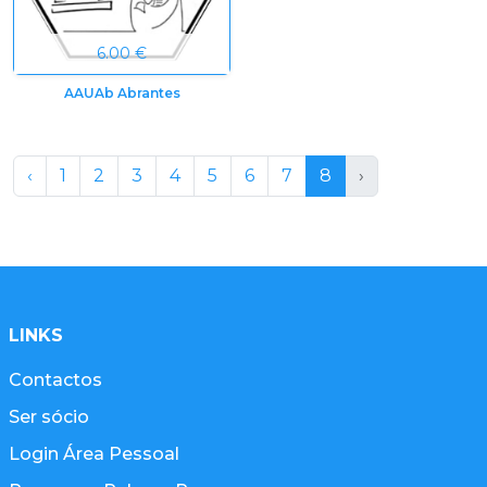
6.00 €
AAUAb Abrantes
‹
1
2
3
4
5
6
7
8
›
LINKS
Contactos
Ser sócio
Login Área Pessoal