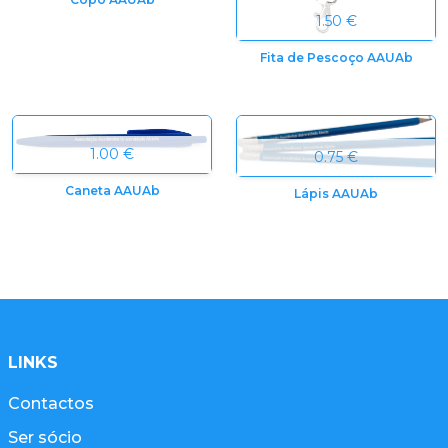
1.50 €
Fita de Pescoço AAUAb
1.00 €
0.75 €
Caneta AAUAb
Lápis AAUAb
LINKS
Contactos
Ser sócio