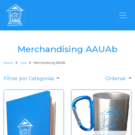
Merchandising AAUAb
Merchandising AAUAb
Home
Loja
Filtrar por Categorias
Ordenar